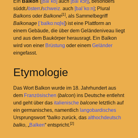
Ein
Balkon
(
[balˈkõ]
auch
[balˈkɔŋ]
, besonders
süddt./
österr.
/
schweiz.
auch
[balˈkoːn]
; Plural
[1]
Balkons
oder
Balkone
, als Sammelbegriff
Balkonage
[ˈbalkoːnɑʃɘ]
) ist eine Plattform an
einem Gebäude, die über dem Geländeniveau liegt
und aus dem Baukörper herausragt. Ein Balkon
wird von einer
Brüstung
oder einem
Geländer
eingefasst.
Etymologie
Das Wort Balkon wurde im 18. Jahrhundert aus
dem
Französischen
(
balcon
) ins Deutsche entlehnt
und geht über das
italienische
balcone
letztlich auf
ein germanisches, namentlich
langobardisches
Ursprungswort
*balko
zurück, das
althochdeutsch
[2]
balko
, „
Balken
“ entspricht.