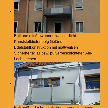
Balkone mit Aluwannen wasserdicht
Kunststoffdielenbelg Geländer
Edelstahlkonstruktion mit mattweißen
Sicherheitsglas bzw. pulverbeschichteten Alu-
Lochblechen
Balkonüberdachung als Fortführung von einem