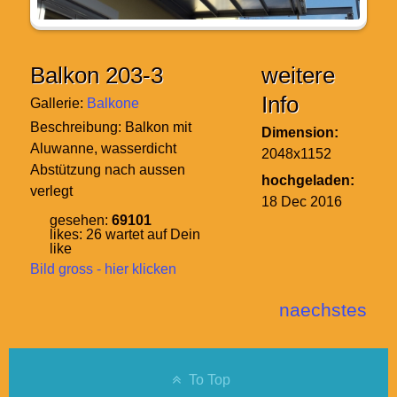
Balkon 203-3
weitere
Info
Gallerie:
Balkone
Beschreibung:
Balkon mit
Dimension:
Aluwanne, wasserdicht
2048x1152
Abstützung nach aussen
hochgeladen:
verlegt
18 Dec 2016
gesehen:
69101
likes:
26
wartet auf Dein
like
Bild gross - hier klicken
naechstes
To Top