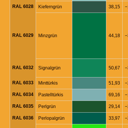
RAL 6028
Kieferngrün
38,15
−
RAL 6029
Minzgrün
44,18
−
RAL 6032
Signalgrün
50,67
−
RAL 6033
Minttürkis
51,93
−
RAL 6034
Pastelltürkis
69,16
−
RAL 6035
Perlgrün
29,14
−
RAL 6036
Perlopalgrün
33,97
−