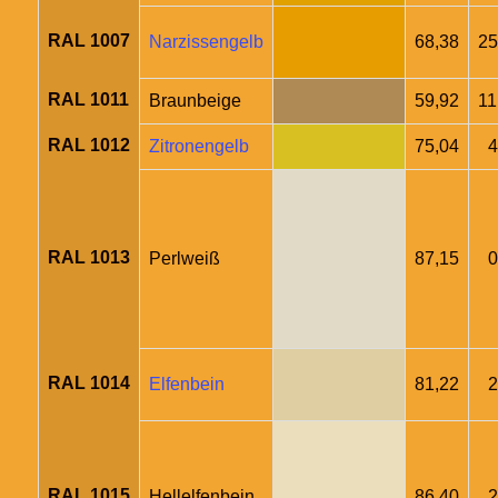
RAL 1007
Narzissengelb
68,38
25
RAL 1011
Braunbeige
59,92
11
RAL 1012
Zitronengelb
75,04
4
RAL 1013
Perlweiß
87,15
0
RAL 1014
Elfenbein
81,22
2
RAL 1015
Hellelfenbein
86,40
2