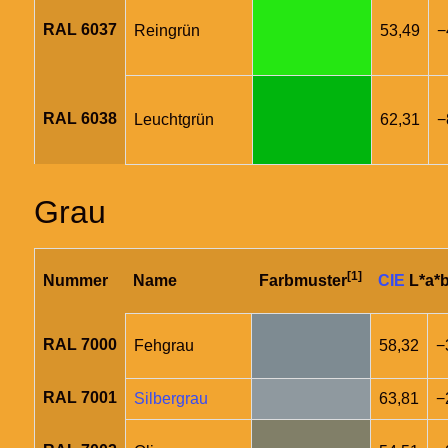
RAL 6037
Reingrün
53,49
−
RAL 6038
Leuchtgrün
62,31
−
Grau
[1]
Nummer
Name
Farbmuster
CIE
L*a*b
RAL 7000
Fehgrau
58,32
−
RAL 7001
Silbergrau
63,81
−