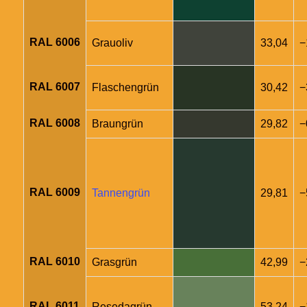
RAL 6006
Grauoliv
33,04
−
RAL 6007
Flaschengrün
30,42
−
RAL 6008
Braungrün
29,82
−
RAL 6009
Tannengrün
29,81
−
RAL 6010
Grasgrün
42,99
−
RAL 6011
Resedagrün
53,24
−