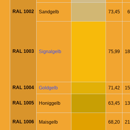
RAL 1002
Sandgelb
73,45
6
RAL 1003
Signalgelb
75,99
18
RAL 1004
Goldgelb
71,42
15
RAL 1005
Honiggelb
63,45
13
RAL 1006
Maisgelb
68,20
21