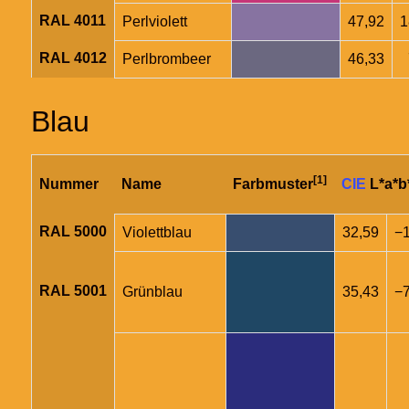
RAL 4011
Perlviolett
47,92
1
RAL 4012
Perlbrombeer
46,33
Blau
[1]
Nummer
Name
Farbmuster
CIE
L*a*b
RAL 5000
Violettblau
32,59
−1
RAL 5001
Grünblau
35,43
−7