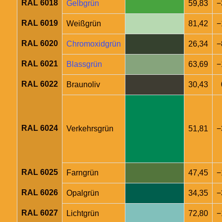
RAL 6018
Gelbgrün
59,83
−
RAL 6019
Weißgrün
81,42
−
RAL 6020
Chromoxidgrün
26,34
−
RAL 6021
Blassgrün
63,69
−
RAL 6022
Braunoliv
30,43
RAL 6024
Verkehrsgrün
51,81
−
RAL 6025
Farngrün
47,45
−
RAL 6026
Opalgrün
34,35
−
RAL 6027
Lichtgrün
72,80
−