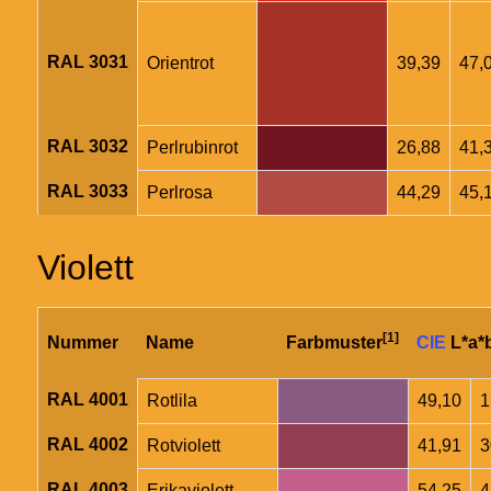
RAL 3031
Orientrot
39,39
47,
RAL 3032
Perlrubinrot
26,88
41,
RAL 3033
Perlrosa
44,29
45,
Violett
[1]
Nummer
Name
Farbmuster
CIE
L*a*
RAL 4001
Rotlila
49,10
1
RAL 4002
Rotviolett
41,91
3
RAL 4003
Erikaviolett
54,25
4