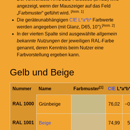
angezeigt, wenn der Mauszeiger auf das Feld
[Anm. 1]
„Farbmuster“ geführt wird.
Die geräteunabhängigen
CIE L*a*b*
Farbwerte
[Anm. 2]
werden angegeben (mit Glanz, D65, 10°).
In der vierten Spalte sind ausgewählte
allgemein
bekannte Nutzungen
der jeweiligen RAL-Farbe
genannt, deren Kenntnis beim Nutzer eine
Farbvorstellung ergeben kann.
Gelb und Beige
[1]
Nummer
Name
Farbmuster
CIE
L*a*b
RAL 1000
Grünbeige
76,02
−0
RAL 1001
Beige
74,99
5