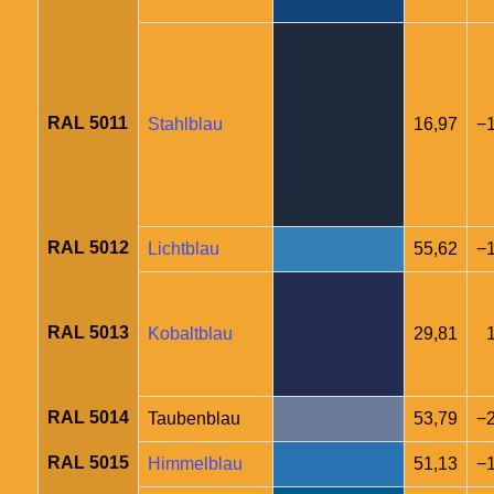
RAL 5011
Stahlblau
16,97
−1
RAL 5012
Lichtblau
55,62
−
RAL 5013
Kobaltblau
29,81
RAL 5014
Taubenblau
53,79
−2
RAL 5015
Himmelblau
51,13
−