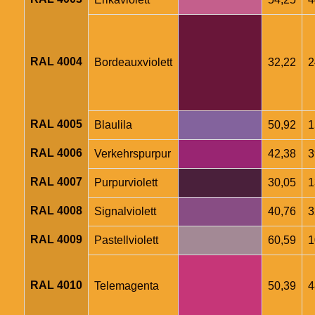
RAL 4004
Bordeauxviolett
32,22
2
RAL 4005
Blaulila
50,92
1
RAL 4006
Verkehrspurpur
42,38
3
RAL 4007
Purpurviolett
30,05
1
RAL 4008
Signalviolett
40,76
3
RAL 4009
Pastellviolett
60,59
1
RAL 4010
Telemagenta
50,39
4