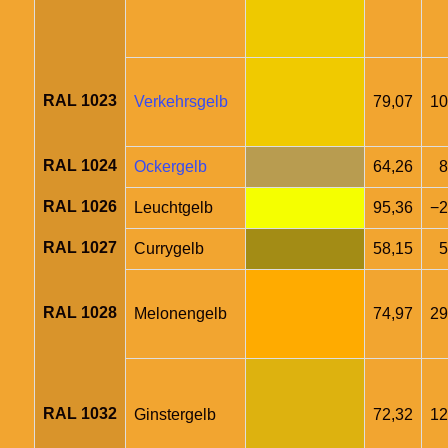
RAL 1023
Verkehrsgelb
79,07
10
RAL 1024
Ockergelb
64,26
8
RAL 1026
Leuchtgelb
95,36
−2
RAL 1027
Currygelb
58,15
5
RAL 1028
Melonengelb
74,97
29
RAL 1032
Ginstergelb
72,32
12