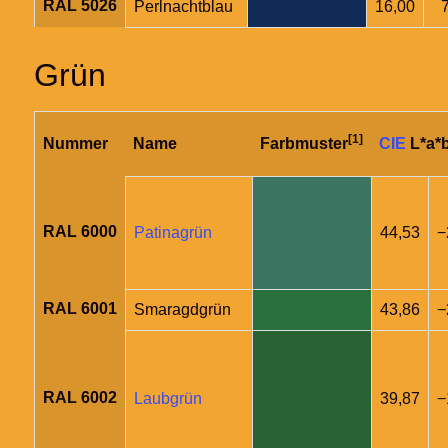
RAL 5026
Perlnachtblau
16,00
Grün
[1]
Nummer
Name
Farbmuster
CIE
L*a*
RAL 6000
Patinagrün
44,53
−
RAL 6001
Smaragdgrün
43,86
−
RAL 6002
Laubgrün
39,87
−