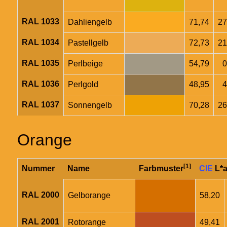
RAL 1033
Dahliengelb
71,74
27
RAL 1034
Pastellgelb
72,73
21
RAL 1035
Perlbeige
54,79
0
RAL 1036
Perlgold
48,95
4
RAL 1037
Sonnengelb
70,28
26
Orange
[1]
Nummer
Name
Farbmuster
CIE
L*a
RAL 2000
Gelborange
58,20
RAL 2001
Rotorange
49,41