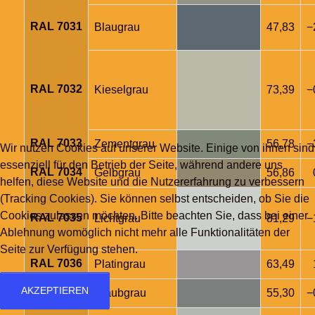
RAL 7031
Blaugrau
47,83
−
RAL 7032
Kieselgrau
73,39
−
RAL 7033
Zementgrau
56,78
−
Wir nutzen Cookies auf unserer Website. Einige von ihnen sind
essenziell für den Betrieb der Seite, während andere uns
RAL 7034
Gelbgrau
56,86
helfen, diese Website und die Nutzererfahrung zu verbessern
(Tracking Cookies). Sie können selbst entscheiden, ob Sie die
Cookies zulassen möchten. Bitte beachten Sie, dass bei einer
RAL 7035
Lichtgrau
81,29
−
Ablehnung womöglich nicht mehr alle Funktionalitäten der
Seite zur Verfügung stehen.
RAL 7036
Platingrau
63,49
AKZEPTIEREN
RAL 7037
Staubgrau
55,30
−