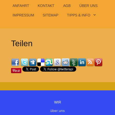
ANFAHRT
KONTAKT
AGB
ÜBER UNS
IMPRESSUM
SITEMAP
TIPPS & INFO
Teilen
WIR
über uns