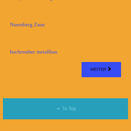
Nuernberg Zaun
hochreuther metallbau
WEITER
To Top