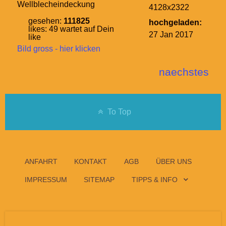
Wellblecheindeckung
4128x2322
gesehen:
111825
hochgeladen:
likes:
49
wartet auf Dein
27 Jan 2017
like
Bild gross - hier klicken
naechstes
To Top
ANFAHRT
KONTAKT
AGB
ÜBER UNS
IMPRESSUM
SITEMAP
TIPPS & INFO