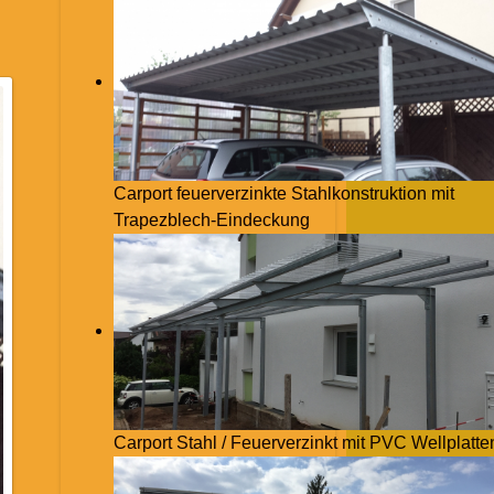
Carport feuerverzinkte Stahlkonstruktion mit
Trapezblech-Eindeckung
Carport Stahl / Feuerverzinkt mit PVC Wellplatte