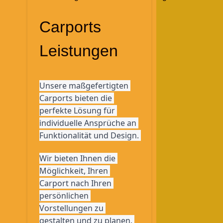
Carports
Leistungen
Unsere maßgefertigten 
Carports bieten die 
perfekte Lösung für 
individuelle Ansprüche an 
Funktionalität und Design. 
Wir bieten Ihnen die 
Möglichkeit, Ihren 
Carport nach Ihren 
persönlichen 
Vorstellungen zu 
gestalten und zu planen. 