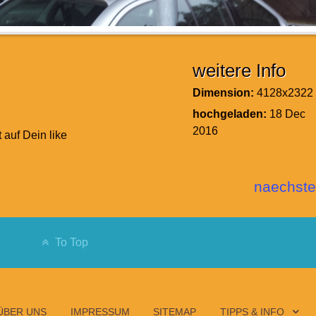
weitere Info
Dimension:
4128x2322
hochgeladen:
18 Dec
2016
t auf Dein like
naechste
To Top
ÜBER UNS
IMPRESSUM
SITEMAP
TIPPS & INFO