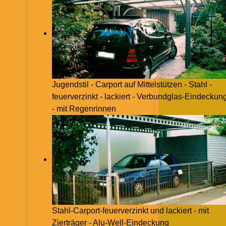
Jugendstil - Carport auf Mittelstützen - Stahl -
feuerverzinkt - lackiert - Verbundglas-Eindeckun
- mit Regenrinnen
Stahl-Carport-feuerverzinkt und lackiert - mit
Zierträger - Alu-Well-Eindeckung