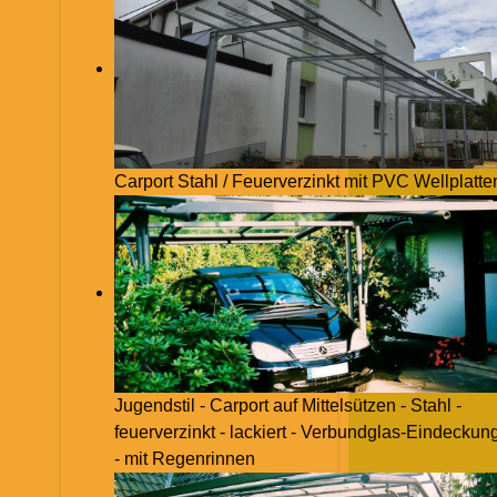
Carport Stahl / Feuerverzinkt mit PVC Wellplatte
Jugendstil - Carport auf Mittelsützen - Stahl -
feuerverzinkt - lackiert - Verbundglas-Eindeckun
- mit Regenrinnen