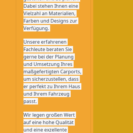
Dabei stehen Ihnen eine 
Vielzahl an Materialien, 
Farben und Designs zur 
Verfügung. 
Unsere erfahrenen 
Fachleute beraten Sie 
gerne bei der Planung 
und Umsetzung Ihres 
maßgefertigten Carports, 
um sicherzustellen, dass 
er perfekt zu Ihrem Haus 
und Ihrem Fahrzeug 
passt. 
Wir legen großen Wert 
auf eine hohe Qualität 
und eine exzellente 