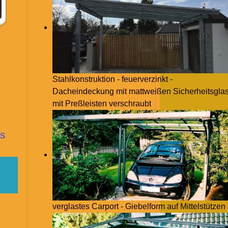
Stahlkonstruktion - feuerverzinkt -
Dacheindeckung mit mattweißen Sicherheitsglas
mit Preßleisten verschraubt
s
verglastes Carport - Giebelform auf Mittelstützen