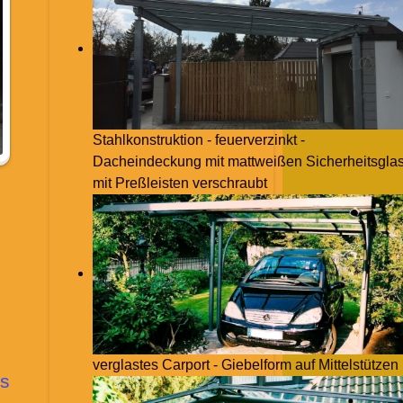
Stahlkonstruktion - feuerverzinkt -
Dacheindeckung mit mattweißen Sicherheitsglas
mit Preßleisten verschraubt
verglastes Carport - Giebelform auf Mittelstützen
s