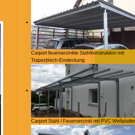
Carport feuerverzinkte Stahlkonstruktion mit
Trapezblech-Eindeckung
Carport Stahl / Feuerverzinkt mit PVC Wellplatte