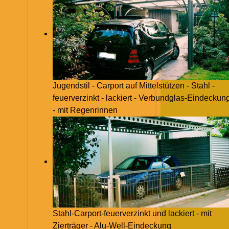
Jugendstil - Carport auf Mittelstützen - Stahl -
feuerverzinkt - lackiert - Verbundglas-Eindeckun
- mit Regenrinnen
Stahl-Carport-feuerverzinkt und lackiert - mit
Zierträger - Alu-Well-Eindeckung