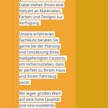
Dabei stehen Ihnen eine 
Vielzahl an Materialien, 
Farben und Designs zur 
Verfügung. 
Unsere erfahrenen 
Fachleute beraten Sie 
gerne bei der Planung 
und Umsetzung Ihres 
maßgefertigten Carports, 
um sicherzustellen, dass 
er perfekt zu Ihrem Haus 
und Ihrem Fahrzeug 
passt. 
Wir legen großen Wert 
auf eine hohe Qualität 
und eine exzellente 