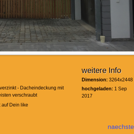
weitere Info
Dimension:
3264x2448
rverzinkt - Dacheindeckung mit
hochgeladen:
1 Sep
eisten verschraubt
2017
 auf Dein like
naechste