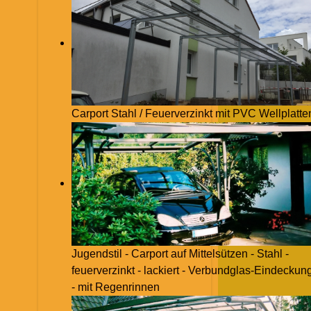
Carport Stahl / Feuerverzinkt mit PVC Wellplatte
Jugendstil - Carport auf Mittelsützen - Stahl -
feuerverzinkt - lackiert - Verbundglas-Eindeckun
- mit Regenrinnen