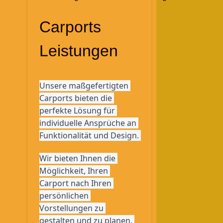
Carports
Leistungen
Unsere maßgefertigten 
Carports bieten die 
perfekte Lösung für 
individuelle Ansprüche an 
Funktionalität und Design. 
Wir bieten Ihnen die 
Möglichkeit, Ihren 
Carport nach Ihren 
persönlichen 
Vorstellungen zu 
gestalten und zu planen. 