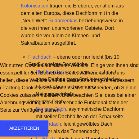
Kolonisation
trugen die Eroberer, vor allem aus
dem alten Europa, diese Dachform mit in die
„Neue Welt“
Südamerikas
beziehungsweise in
die von ihnen unterworfenen Gebiete. Dort
wurde sie vor allem an Kirchen- und
Sakralbauten ausgeführt.
Flachdach
– ebene oder nur leicht (bis 10
Grad) geneigte Dachfläche
Wir nutzen Cookies auf unserer Website. Einige von ihnen sind
Plattformdach
, ein ebenes Flachdach
essenziell für den Betrieb der Seite, während andere uns
ohne Dachneigung (im Unterschied zu
helfen, diese Website und die Nutzererfahrung zu verbessern
Flachdächern mit geringem
(Tracking Cookies). Sie können selbst entscheiden, ob Sie die
Neigungswinkel)
Cookies zulassen möchten. Bitte beachten Sie, dass bei einer
Geneigtes Dach
Ablehnung womöglich nicht mehr alle Funktionalitäten der
Berliner Dach
, asymmetrische Dachform
Seite zur Verfügung stehen.
mit steiler Dachhälfte an der Schauseite
Bogendach
, leicht gewölbtes Dach
AKZEPTIEREN
(flacher als das Tonnendach)
Faltdach
, ähnlich dem Rhombendach,