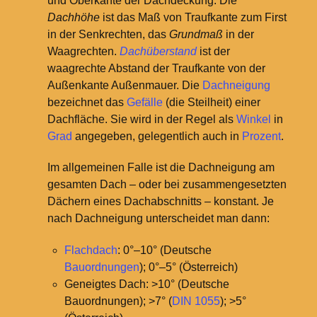
und Oberkante der Dachdeckung. Die
Dachhöhe
ist das Maß von Traufkante zum First
in der Senkrechten, das
Grundmaß
in der
Waagrechten.
Dachüberstand
ist der
waagrechte Abstand der Traufkante von der
Außenkante Außenmauer.
Die
Dachneigung
bezeichnet das
Gefälle
(die Steilheit) einer
Dachfläche. Sie wird in der Regel als
Winkel
in
Grad
angegeben, gelegentlich auch in
Prozent
.
Im allgemeinen Falle ist die Dachneigung am
gesamten Dach – oder bei zusammengesetzten
Dächern eines Dachabschnitts – konstant. Je
nach Dachneigung unterscheidet man dann:
Flachdach
: 0°–10° (Deutsche
Bauordnungen
); 0°–5° (Österreich)
Geneigtes Dach: >10° (Deutsche
Bauordnungen); >7° (
DIN 1055
); >5°