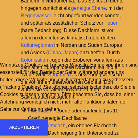
Bauform in Nordamerika). Das Steildach diente
hingegen zunächst als
geneigte Ebene
, mit der
Regenwasser
leicht abgeführt werden konnte,
und später als zusätzlicher Schutz vor
Feuer
(harte Bedachung). Diese Dachform ist vor
allem in den intensiv klimatisch geforderten
Kulturregionen
im Norden und Süden Europas
und Asiens (
China
,
Japan
) anzutreffen. Durch
Kolonisation
trugen die Eroberer, vor allem aus
Wir nutzen Cookies auf unserer Website. Einige von ihnen sind
dem alten Europa, diese Dachform mit in die
essenziell für den Betrieb der Seite, während andere uns
„Neue Welt“
Südamerikas
beziehungsweise in
helfen, diese Website und die Nutzererfahrung zu verbessern
die von ihnen unterworfenen Gebiete. Dort
(Tracking Cookies). Sie können selbst entscheiden, ob Sie die
wurde sie vor allem an Kirchen- und
Cookies zulassen möchten. Bitte beachten Sie, dass bei einer
Sakralbauten ausgeführt.
Ablehnung womöglich nicht mehr alle Funktionalitäten der
Seite zur Verfügung stehen.
Flachdach
– ebene oder nur leicht (bis 10
Grad) geneigte Dachfläche
Plattformdach
, ein ebenes Flachdach
AKZEPTIEREN
ohne Dachneigung (im Unterschied zu