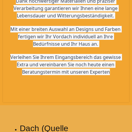
Dank hochwertiger Materialien und präziser 
Verarbeitung garantieren wir Ihnen eine lange 
Lebensdauer und Witterungsbeständigkeit. 
Mit einer breiten Auswahl an Designs und Farben 
fertigen wir Ihr Vordach individuell an Ihre 
Bedürfnisse und Ihr Haus an. 
Verleihen Sie Ihrem Eingangsbereich das gewisse 
Extra und vereinbaren Sie noch heute einen 
Beratungstermin mit unseren Experten
Dach (Quelle