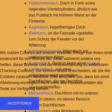
Halbtonnendach
, Dach in Form eines
liegenden Viertelzylinders, ähnlich wie
das Pultdach mit höherer Wand an der
Firstseite
Kegeldach
, kegelförmiges Dach
Klebdach
, an die Fassade «geklebt»
zum Schutz der Fenster vor der
Witterung
Krüppelwalmdach
, Walmdach mit
Wir nutzen Cookies auf unserer Website. Einige von ihnen sind
verkleinertem Walm
essenziell für den Betrieb der Seite, während andere uns
Kuppeldach
, Dach in Form einer
Kuppel
helfen, diese Website und die Nutzererfahrung zu verbessern
Laternendach
, aus zwei
(Tracking Cookies). Sie können selbst entscheiden, ob Sie die
entgegengesetzt geneigten
Cookies zulassen möchten. Bitte beachten Sie, dass bei einer
Dachflächen, die am Dachfirst
Ablehnung womöglich nicht mehr alle Funktionalitäten der
aneinandertreffen
Seite zur Verfügung stehen.
Mansarddach
, Dachform mit im unteren
Bereich steilen, im oberen Bereich
AKZEPTIEREN
flachen Dachflächen
Paralleldach
oder Muldendach,