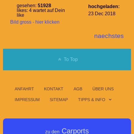
gesehen:
51928
hochgeladen:
likes:
4
wartet auf Dein
23 Dec 2018
like
Bild gross - hier klicken
naechstes
To Top
ANFAHRT
KONTAKT
AGB
ÜBER UNS
IMPRESSUM
SITEMAP
TIPPS & INFO
Carports
zu den