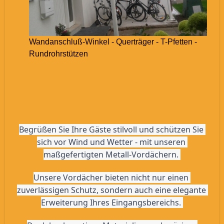
Wandanschluß-Winkel - Querträger - T-Pfetten -
Rundrohrstützen
Begrüßen Sie Ihre Gäste stilvoll und schützen Sie 
sich vor Wind und Wetter - mit unseren 
maßgefertigten Metall-Vordächern. 
Unsere Vordächer bieten nicht nur einen 
zuverlässigen Schutz, sondern auch eine elegante 
Erweiterung Ihres Eingangsbereichs. 