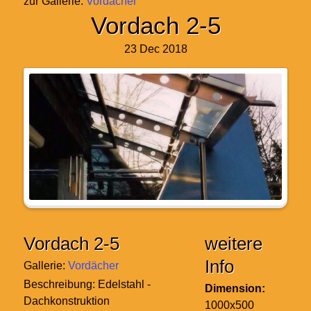
zur Gallerie:
Vordächer
Vordach 2-5
23 Dec 2018
Vordach 2-5
weitere
Info
Gallerie:
Vordächer
Beschreibung:
Edelstahl -
Dimension:
Dachkonstruktion
1000x500