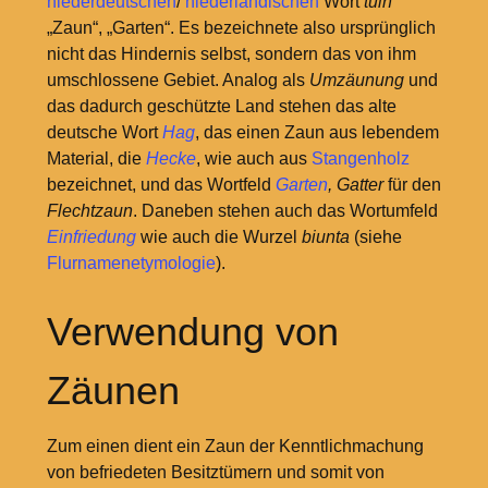
niederdeutschen
/
niederländischen
Wort
tuin
„Zaun“, „Garten“. Es bezeichnete also ursprünglich
nicht das Hindernis selbst, sondern das von ihm
umschlossene Gebiet. Analog als
Umzäunung
und
das dadurch geschützte Land stehen das alte
deutsche Wort
Hag
, das einen Zaun aus lebendem
Material, die
Hecke
, wie auch aus
Stangenholz
bezeichnet, und das Wortfeld
Garten
, Gatter
für den
Flechtzaun
. Daneben stehen auch das Wortumfeld
Einfriedung
wie auch die Wurzel
biunta
(siehe
Flurnamenetymologie
).
Verwendung von
Zäunen
Zum einen dient ein Zaun der Kenntlichmachung
von befriedeten Besitztümern und somit von