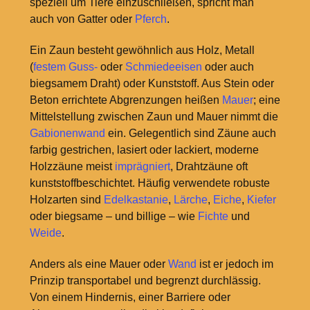
speziell um Tiere einzuschließen, spricht man
auch von Gatter oder
Pferch
.
Ein Zaun besteht gewöhnlich aus Holz, Metall
(
festem Guss-
oder
Schmiedeeisen
oder auch
biegsamem Draht) oder Kunststoff. Aus Stein oder
Beton errichtete Abgrenzungen heißen
Mauer
; eine
Mittelstellung zwischen Zaun und Mauer nimmt die
Gabionenwand
ein. Gelegentlich sind Zäune auch
farbig gestrichen, lasiert oder lackiert, moderne
Holzzäune meist
imprägniert
, Drahtzäune oft
kunststoffbeschichtet. Häufig verwendete robuste
Holzarten sind
Edelkastanie
,
Lärche
,
Eiche
,
Kiefer
oder biegsame – und billige – wie
Fichte
und
Weide
.
Anders als eine Mauer oder
Wand
ist er jedoch im
Prinzip transportabel und begrenzt durchlässig.
Von einem Hindernis, einer Barriere oder