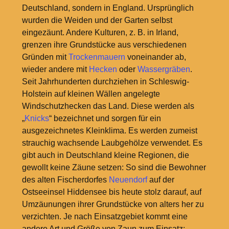
Deutschland, sondern in England. Ursprünglich
wurden die Weiden und der Garten selbst
eingezäunt. Andere Kulturen, z. B. in Irland,
grenzen ihre Grundstücke aus verschiedenen
Gründen mit
Trockenmauern
voneinander ab,
wieder andere mit
Hecken
oder
Wassergräben
.
Seit Jahrhunderten durchziehen in Schleswig-
Holstein auf kleinen Wällen angelegte
Windschutzhecken das Land. Diese werden als
„
Knicks
“ bezeichnet und sorgen für ein
ausgezeichnetes Kleinklima. Es werden zumeist
strauchig wachsende Laubgehölze verwendet. Es
gibt auch in Deutschland kleine Regionen, die
gewollt keine Zäune setzen: So sind die Bewohner
des alten Fischerdorfes
Neuendorf
auf der
Ostseeinsel Hiddensee bis heute stolz darauf, auf
Umzäunungen ihrer Grundstücke von alters her zu
verzichten. Je nach Einsatzgebiet kommt eine
andere Art und Größe von Zaun zum Einsatz: