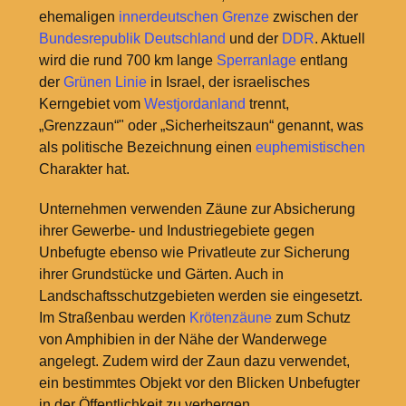
ehemaligen
innerdeutschen Grenze
zwischen der
Bundesrepublik Deutschland
und der
DDR
. Aktuell
wird die rund 700 km lange
Sperranlage
entlang
der
Grünen Linie
in Israel, der israelisches
Kerngebiet vom
Westjordanland
trennt,
„Grenzzaun“" oder „Sicherheitszaun“ genannt, was
als politische Bezeichnung einen
euphemistischen
Charakter hat.
Unternehmen verwenden Zäune zur Absicherung
ihrer Gewerbe- und Industriegebiete gegen
Unbefugte ebenso wie Privatleute zur Sicherung
ihrer Grundstücke und Gärten. Auch in
Landschaftsschutzgebieten werden sie eingesetzt.
Im Straßenbau werden
Krötenzäune
zum Schutz
von Amphibien in der Nähe der Wanderwege
angelegt. Zudem wird der Zaun dazu verwendet,
ein bestimmtes Objekt vor den Blicken Unbefugter
in der Öffentlichkeit zu verbergen.