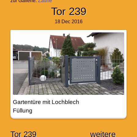
zur Gallerie:
Zäune
Tor 239
18 Dec 2016
Gartentüre mit Lochblech
Füllung
Tor 239
weitere