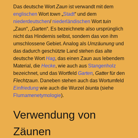
Das deutsche Wort
Zaun
ist verwandt mit dem
englischen
Wort
town
„
Stadt
“ und dem
niederdeutschen
/
niederländischen
Wort
tuin
„Zaun“, „Garten“. Es bezeichnete also ursprünglich
nicht das Hindernis selbst, sondern das von ihm
umschlossene Gebiet. Analog als
Umzäunung
und
das dadurch geschützte Land stehen das alte
deutsche Wort
Hag
, das einen Zaun aus lebendem
Material, die
Hecke
, wie auch aus
Stangenholz
bezeichnet, und das Wortfeld
Garten
, Gatter
für den
Flechtzaun
. Daneben stehen auch das Wortumfeld
Einfriedung
wie auch die Wurzel
biunta
(siehe
Flurnamenetymologie
).
Verwendung von
Zäunen