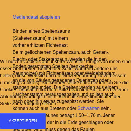
Mediendatei abspielen
Binden eines Speltenzauns
(Staketenzauns) mit einem
vorher erhitzten Fichtenast
Beim geflochtenen Speltenzaun, auch Gerten-,
Flecht- oder Staketenzaun, werden die in den
Wir nutzen Cookies auf unserer Website. Einige von ihnen sind
Boden gerammten Spelten (senkrechte
essenziell für den Betrieb der Seite, während andere uns
Zaunhölzer) mit Fichtenästen oder Weidebändern
helfen, diese Website und die Nutzererfahrung zu verbessern
an die von Säulen getragenen Querlatten oder -
(Tracking Cookies). Sie können selbst entscheiden, ob Sie die
stangen gebunden. Die Spelten werden aus einem
Cookies zulassen möchten. Bitte beachten Sie, dass bei einer
Lärchenstamm herausgespalten und sollten auch
Ablehnung womöglich nicht mehr alle Funktionalitäten der
nach oben hin etwas zugespitzt werden. Sie
Seite zur Verfügung stehen.
können auch aus Brettern oder
Schwarten
sein.
Die Höhe des Zaunes beträgt 1,50–1,70 m. Jener
AKZEPTIEREN
Teil der Pfosten, der in die Erde geschlagen oder
gegraben wird, muss gegen das Faulen