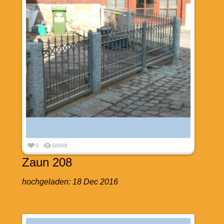
9
68948
Zaun 208
hochgeladen:
18 Dec 2016