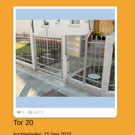
11
145772
Tor 20
hochgeladen:
15 Sep 2016