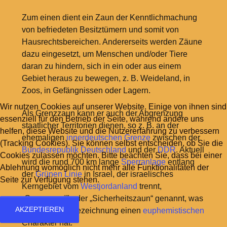
Zum einen dient ein Zaun der Kenntlichmachung
von befriedeten Besitztümern und somit von
Hausrechtsbereichen. Andererseits werden Zäune
dazu eingesetzt, um Menschen und/oder Tiere
daran zu hindern, sich in ein oder aus einem
Gebiet heraus zu bewegen, z. B. Weideland, in
Zoos, in Gefängnissen oder Lagern.
Wir nutzen Cookies auf unserer Website. Einige von ihnen sind
Als Grenzzaun kann er auch der Abgrenzung
essenziell für den Betrieb der Seite, während andere uns
staatlicher Territorien dienen, so z. B. an der
helfen, diese Website und die Nutzererfahrung zu verbessern
ehemaligen
innerdeutschen Grenze
zwischen der
(Tracking Cookies). Sie können selbst entscheiden, ob Sie die
Bundesrepublik Deutschland
und der
DDR
. Aktuell
Cookies zulassen möchten. Bitte beachten Sie, dass bei einer
wird die rund 700 km lange
Sperranlage
entlang
Ablehnung womöglich nicht mehr alle Funktionalitäten der
der
Grünen Linie
in Israel, der israelisches
Seite zur Verfügung stehen.
Kerngebiet vom
Westjordanland
trennt,
„Grenzzaun“" oder „Sicherheitszaun“ genannt, was
AKZEPTIEREN
als politische Bezeichnung einen
euphemistischen
Charakter hat.