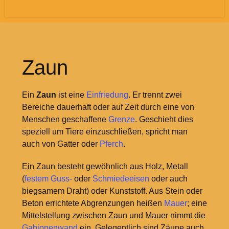
Zaun
Ein
Zaun
ist eine
Einfriedung
. Er trennt zwei
Bereiche dauerhaft oder auf Zeit durch eine von
Menschen geschaffene
Grenze
. Geschieht dies
speziell um Tiere einzuschließen, spricht man
auch von Gatter oder
Pferch
.
Ein Zaun besteht gewöhnlich aus Holz, Metall
(
festem Guss-
oder
Schmiedeeisen
oder auch
biegsamem Draht) oder Kunststoff. Aus Stein oder
Beton errichtete Abgrenzungen heißen
Mauer
; eine
Mittelstellung zwischen Zaun und Mauer nimmt die
Gabionenwand
ein. Gelegentlich sind Zäune auch