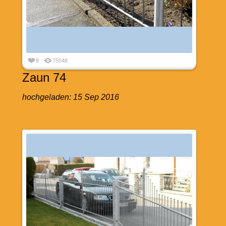
8
75548
Zaun 74
hochgeladen:
15 Sep 2016