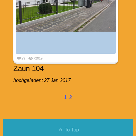
29
72019
Zaun 104
hochgeladen:
27 Jan 2017
1
2
To Top